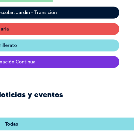
scolar: Jardín - Transición
aria
illerato
mación Continua
oticias y eventos
Todas