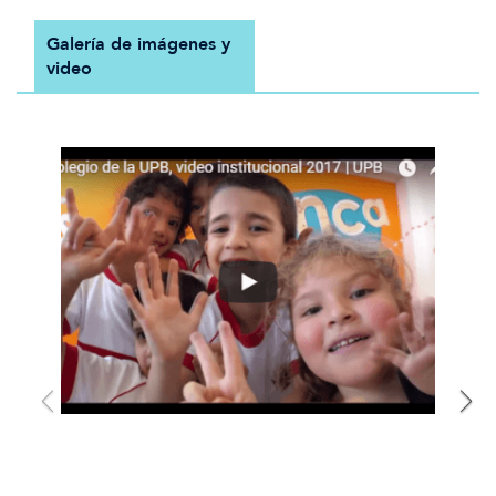
Galería de imágenes y
video
Previous
N