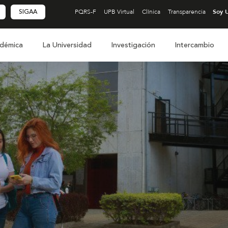
SIGAA
PQRS-F
UPB Virtual
Clínica
Transparencia
démica
La Universidad
Investigación
Intercambio