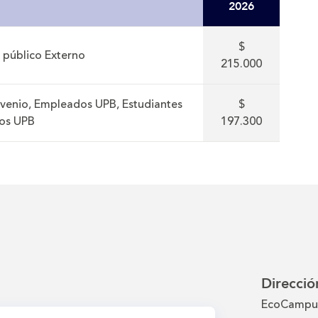
2026
$
 público Externo
215.000
venio, Empleados UPB, Estudiantes
$
os UPB
197.300
Direcció
EcoCampus