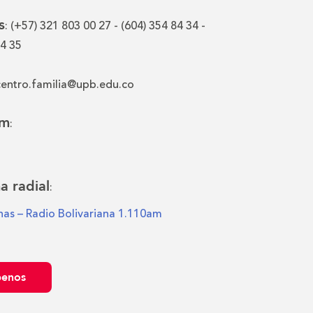
s
: (+57) 321 803 00 27 - (604) 354 84 34 -
84 35
 centro.familia@upb.edu.co
am
:
a radial
:
as – Radio Bolivariana 1.110am
benos