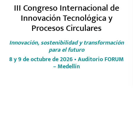
III Congreso Internacional de
Innovación Tecnológica y
Procesos Circulares
Innovación, sostenibilidad y transformación
para el futuro
8 y 9 de octubre de 2026 • Auditorio FORUM
– Medellín
La Universidad Pontificia Bolivariana, a través de
la Escuela de Ingenierías y Arquitectura de la
Seccional Montería, presenta la tercera edición
del Congreso Internacional de Innovación
Tecnológica y Procesos Circulares, un escenario
académico orientado a la divulgación de