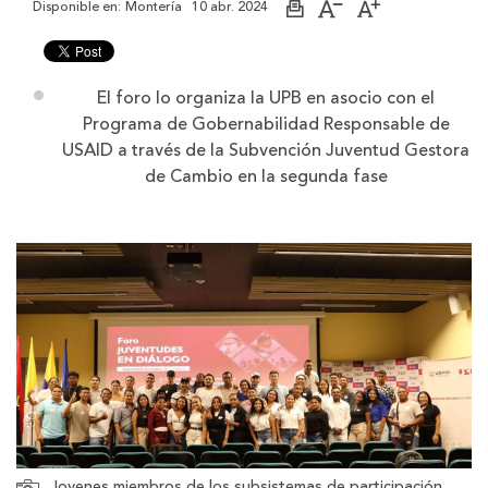
Disponible en:
Montería
10 abr. 2024
Imprimir
Aumentar
Disminuir
página
el
el
tamaño
tamaño
de
de
la
la
El foro lo organiza la UPB en asocio con el
letra
letra
Programa de Gobernabilidad Responsable de
USAID a través de la Subvención Juventud Gestora
de Cambio en la segunda fase
Jovenes miembros de los subsistemas de participación