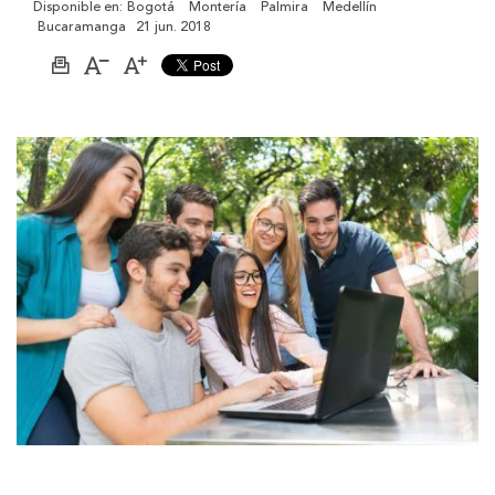
Disponible en:
Bogotá
Montería
Palmira
Medellín
Bucaramanga
21 jun. 2018
Imprimir
Aumentar
Disminuir
página
el
el
tamaño
tamaño
de
de
la
la
letra
letra