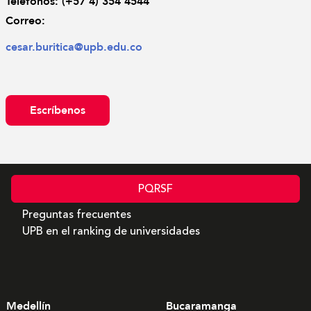
Teléfonos: 
(+57 4) 354 4544
Correo: 
cesar.buritica@upb.edu.co
Escríbenos
PQRSF
Preguntas frecuentes
UPB en el ranking de universidades
Medellín
Bucaramanga