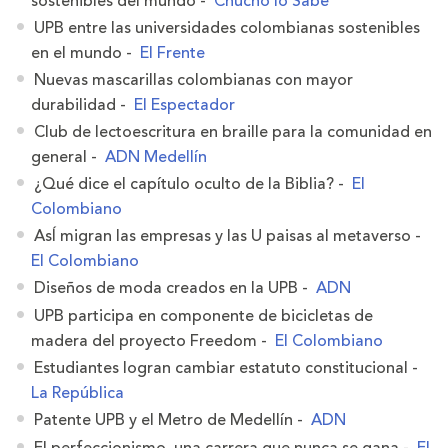
sostenibles del mundo -
Chucho lo Sabe
UPB entre las universidades colombianas sostenibles
en el mundo -
El Frente
Nuevas mascarillas colombianas con mayor
durabilidad -
El Espectador
Club de lectoescritura en braille para la comunidad en
general -
ADN Medellín
¿Qué dice el capítulo oculto de la Biblia? -
El
Colombiano
AsÍ migran las empresas y las U paisas al metaverso -
El Colombiano
Diseños de moda creados en la UPB -
ADN
UPB participa en componente de bicicletas de
madera del proyecto Freedom -
El Colombiano
Estudiantes logran cambiar estatuto constitucional -
La República
Patente UPB y el Metro de Medellín -
ADN
El perfeccionismo, una carrera que nunca se gana -
El