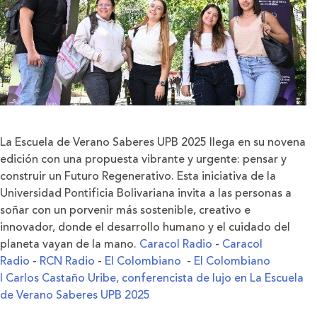
La Escuela de Verano Saberes UPB 2025 llega en su novena
edición con una propuesta vibrante y urgente: pensar y
construir un Futuro Regenerativo. Esta iniciativa de la
Universidad Pontificia Bolivariana invita a las personas a
soñar con un porvenir más sostenible, creativo e
innovador, donde el desarrollo humano y el cuidado del
planeta vayan de la mano.
Caracol Radio
-
Caracol
Radio
-
RCN Radio
-
El Colombiano
-
El Colombiano
I Carlos Castaño Uribe, conferencista de lujo en La Escuela
de Verano Saberes UPB 2025