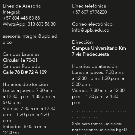
Línea de Asesoría
Línea telefónica
Integral:
+57 607 6796220
+57 604 448 83 88
WhatsApp: 313 603 56 30
Correo electrónico
info@upb.edu.co
asesoria.integral@upb.ed
u.co
Dirección
Campus Universitario Km
Campus Laureles
7 vía Piedecuesta
Circular 1a 70-01
Campus Robledo
Horarios de atención:
Calle 78 B # 72 A 109
Lunes a jueves: 7:30 a.m.
a 12:30 - p.m. 1:30 p.m. a
Horarios de atención
5:00 p.m.
Lunes a jueves: 7:30 a.m.
Viernes: 7:30 a.m. a 12:30
a 12:30 - p.m. 1:30 p.m. a
p.m. - 1:30 p.m. a 4:30
5:00 p.m.
p.m.
Viernes: 7:30 a.m. a 12:30
. . . . . . . . . . . . . . . . . . . . . . .
p.m. - 1:30 p.m. a 4:30
. . . . . . . . . . .
p.m.
Solo para temas judiciales:
Sábados: 8:00 a.m. a
notificacionesjudiciales.bga@
12:00 m.