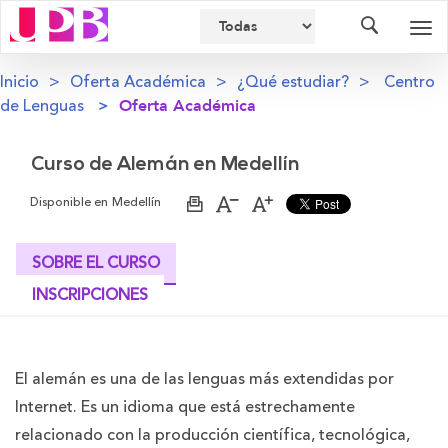
Buscador
Des
nav
Inicio
Oferta Académica
¿Qué estudiar?
Centro
de Lenguas
Oferta Académica
Curso de Alemán en Medellín
Disponible en
Medellín
Imprimir
Aumentar
Disminuir
página
el
el
tamaño
tamaño
de
de
SOBRE EL CURSO
la
la
letra
letra
INSCRIPCIONES
El alemán es una de las lenguas más extendidas por
Internet. Es un idioma que está estrechamente
relacionado con la producción científica, tecnológica,