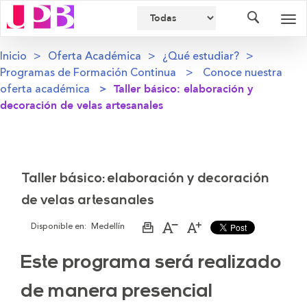
Buscador
Des
nav
Inicio
Oferta Académica
¿Qué estudiar?
Programas de Formación Continua
Conoce nuestra
oferta académica
Taller básico: elaboración y
decoración de velas artesanales
Taller básico: elaboración y decoración
de velas artesanales
Disponible en:
Medellín
Imprimir
Aumentar
Disminuir
página
el
el
tamaño
tamaño
Este programa será realizado
de
de
la
la
letra
letra
de manera presencial