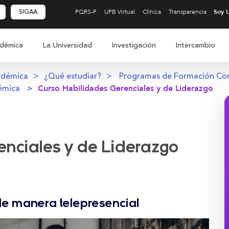
SIGAA
PQRS-F
UPB Virtual
Clínica
Transparencia
démica
La Universidad
Investigación
Intercambio
adémica
¿Qué estudiar?
Programas de Formación Co
émica
Curso Habilidades Gerenciales y de Liderazgo
enciales y de Liderazgo
de manera telepresencial