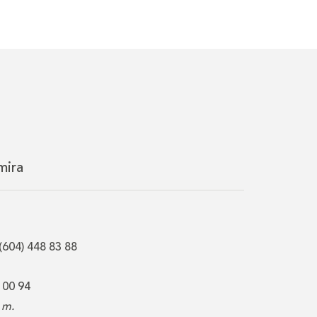
mira
(604) 448 83 88
 00 94
 m.