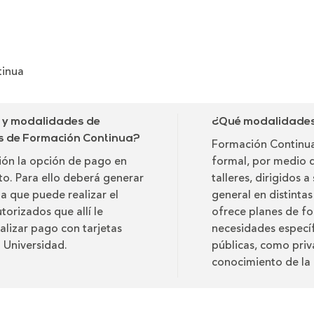
tinua
o y modalidades de
¿Qué modalidades 
as de Formación Continua?
Formación Continua
ción la opción de pago en
formal, por medio 
ito. Para ello deberá generar
talleres, dirigidos 
ta que puede realizar el
general en distinta
torizados que allí le
ofrece planes de fo
alizar pago con tarjetas
necesidades específ
a Universidad.
públicas, como priv
conocimiento de la 