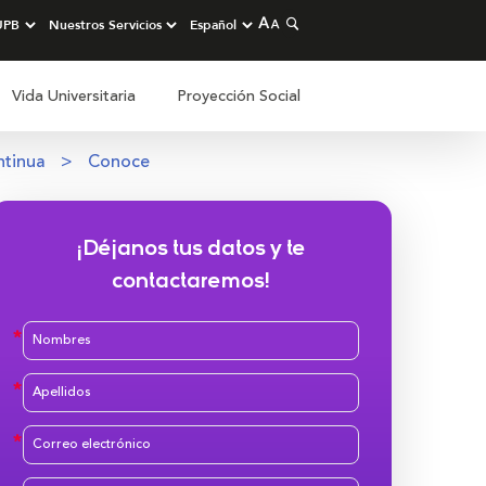
Vida Universitaria
Proyección Social
ntinua
Conoce
¡Déjanos tus datos y te
contactaremos!