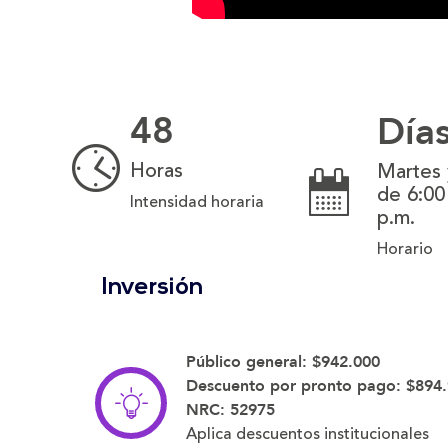
48
Día
Horas
Martes 
de 6:00
Intensidad horaria
p.m.
Horario
Inversión
Público general:
$942.000
Descuento por pronto pago:
$894
NRC: 52975
Aplica descuentos institucionales