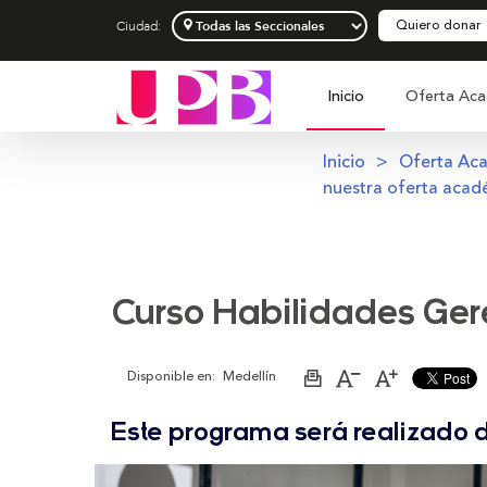
Quiero donar
Ciudad:
Inicio
Oferta Aca
Inicio
Oferta Ac
nuestra oferta acad
Curso Habilidades Ger
Disponible en:
Medellín
Imprimir
Aumentar
Disminuir
página
el
el
tamaño
tamaño
Este programa será realizado 
de
de
la
la
letra
letra