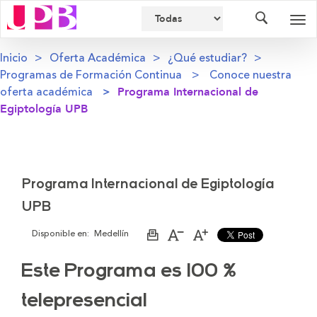
Buscador
Des
nav
Inicio
Oferta Académica
¿Qué estudiar?
Programas de Formación Continua
Conoce nuestra
oferta académica
Programa Internacional de
Egiptología UPB
Programa Internacional de Egiptología
UPB
Disponible en:
Medellín
Imprimir
Aumentar
Disminuir
página
el
el
tamaño
tamaño
Este Programa es 100 %
de
de
la
la
letra
letra
telepresencial