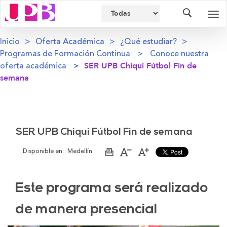
Buscador
Des
nav
Inicio
Oferta Académica
¿Qué estudiar?
Programas de Formación Continua
Conoce nuestra
oferta académica
SER UPB Chiqui Fútbol Fin de
semana
SER UPB Chiqui Fútbol Fin de semana
Disponible en:
Medellín
Imprimir
Aumentar
Disminuir
página
el
el
tamaño
tamaño
de
de
la
la
Este programa será realizado
letra
letra
de manera presencial