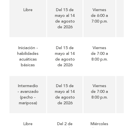
Libre
Del 15 de
Viernes
51
mayo al 14
de 6:00 a
de agosto
7:00 p.m.
de 2026
Iniciación -
Del 15 de
Viernes
51
habilidades
mayo al 14
de 7:00 a
acuáticas
de agosto
8:00 p.m.
básicas
de 2026
Intermedio
Del 15 de
Viernes
51
- avanzado
mayo al 14
de 7:00 a
(pecho -
de agosto
8:00 p.m.
mariposa)
de 2026
Libre
Del 2 de
Miércoles
52