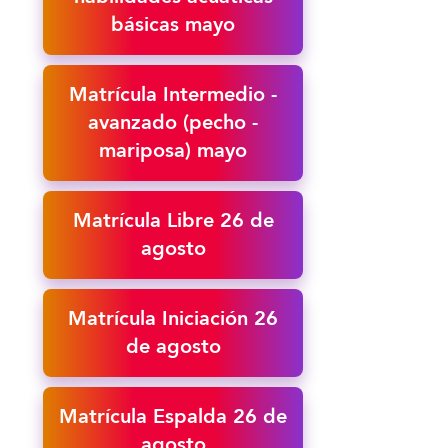
básicas mayo
Matrícula Intermedio -
avanzado (pecho -
mariposa) mayo
Matrícula Libre 26 de
agosto
Matrícula Iniciación 26
de agosto
Matrícula Espalda 26 de
agosto