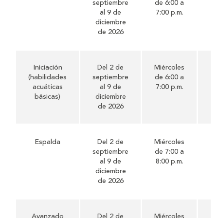
septiembre
de 6:00 a
al 9 de
7:00 p.m.
diciembre
de 2026
Iniciación
Del 2 de
Miércoles
52
(habilidades
septiembre
de 6:00 a
acuáticas
al 9 de
7:00 p.m.
básicas)
diciembre
de 2026
Espalda
Del 2 de
Miércoles
52
septiembre
de 7:00 a
al 9 de
8:00 p.m.
diciembre
de 2026
Avanzado
Del 2 de
Miércoles
52