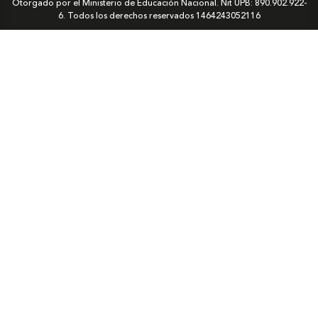
Otorgado por el Ministerio de Educación Nacional. Nit UPB: 890.902.922-
6. Todos los derechos reservados
1464243052116