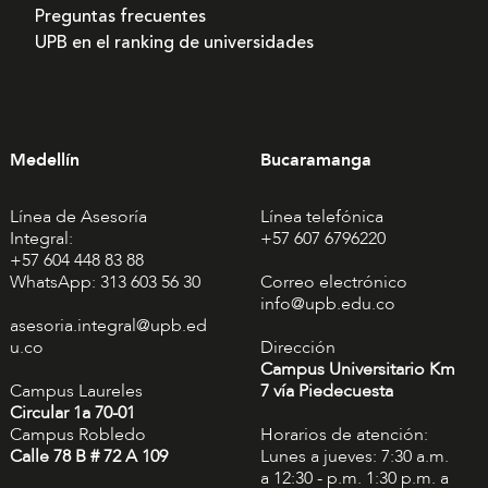
Preguntas frecuentes
UPB en el ranking de universidades
Medellín
Bucaramanga
Línea de Asesoría
Línea telefónica
Integral:
+57 607 6796220
+57 604 448 83 88
WhatsApp: 313 603 56 30
Correo electrónico
info@upb.edu.co
asesoria.integral@upb.ed
u.co
Dirección
Campus Universitario Km
Campus Laureles
7 vía Piedecuesta
Circular 1a 70-01
Campus Robledo
Horarios de atención:
Calle 78 B # 72 A 109
Lunes a jueves: 7:30 a.m.
a 12:30 - p.m. 1:30 p.m. a