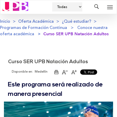
Buscador
Des
nav
Inicio
Oferta Académica
¿Qué estudiar?
Programas de Formación Continua
Conoce nuestra
oferta académica
Curso SER UPB Natación Adultos
Curso SER UPB Natación Adultos
Disponible en:
Medellín
Imprimir
Aumentar
Disminuir
página
el
el
tamaño
tamaño
Este programa será realizado de
de
de
la
la
letra
letra
manera presencial