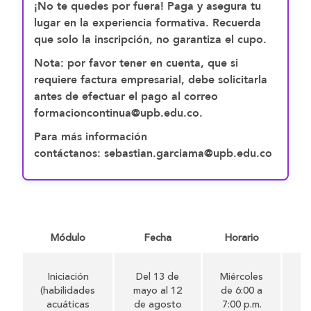
¡No te quedes por fuera! Paga y asegura tu
lugar en la experiencia formativa. Recuerda
que solo la inscripción, no garantiza el cupo.
Nota: por favor tener en cuenta, que si
requiere factura empresarial, debe solicitarla
antes de efectuar el pago al correo
formacioncontinua@upb.edu.co.
Para más información
contáctanos: sebastian.garciama@upb.edu.co
Módulo
Fecha
Horario
N
Iniciación
Del 13 de
Miércoles
51
(habilidades
mayo al 12
de 6:00 a
acuáticas
de agosto
7:00 p.m.