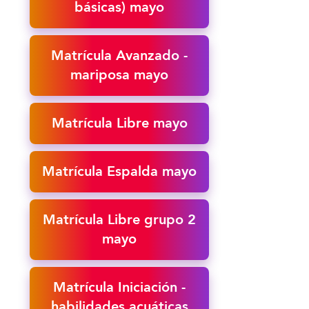
básicas) mayo
Matrícula Avanzado -
mariposa mayo
Matrícula Libre mayo
Matrícula Espalda mayo
Matrícula Libre grupo 2
mayo
Matrícula Iniciación -
habilidades acuáticas