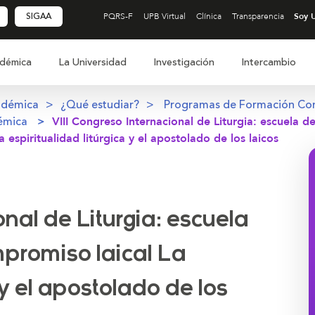
SIGAA
PQRS-F
UPB Virtual
Clínica
Transparencia
démica
La Universidad
Investigación
Intercambio
adémica
¿Qué estudiar?
Programas de Formación Co
émica
VIII Congreso Internacional de Liturgia: escuela de
 espiritualidad litúrgica y el apostolado de los laicos
onal de Liturgia: escuela
mpromiso laical La
 y el apostolado de los