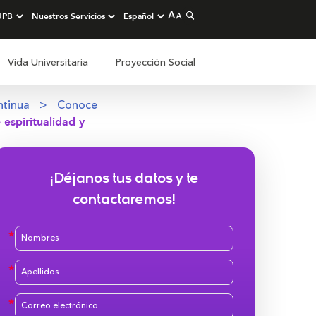
Vida Universitaria
Proyección Social
ntinua
Conoce
 espiritualidad y
¡Déjanos tus datos y te
contactaremos!