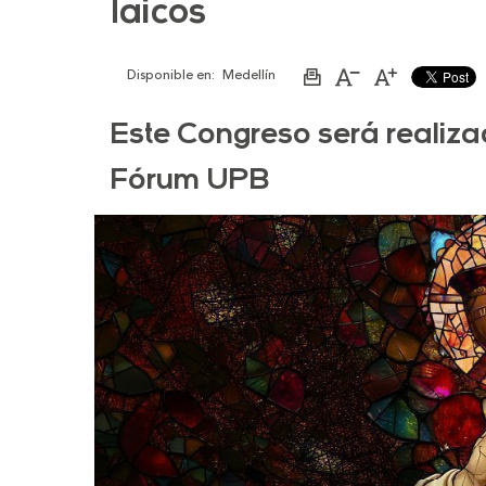
laicos
Disponible en:
Medellín
Imprimir
Aumentar
Disminuir
página
el
el
tamaño
tamaño
de
de
Este Congreso será realiz
la
la
letra
letra
Fórum UPB