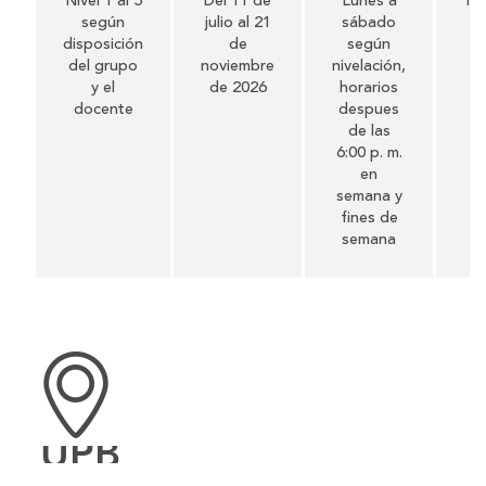
Nivel 1 al 5
Del 11 de
Lunes a
1
según
julio al 21
sábado
disposición
de
según
del grupo
noviembre
nivelación,
y el
de 2026
horarios
docente
despues
de las
6:00 p. m.
en
semana y
fines de
semana
UPB