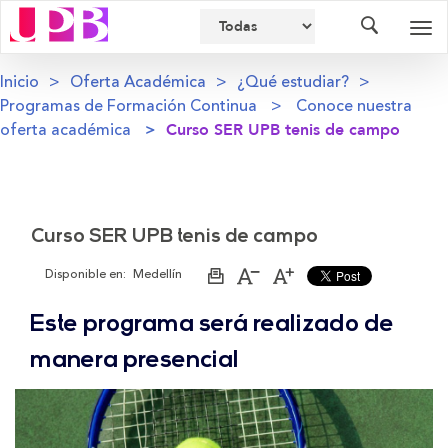
Buscador
Des
nav
Inicio
Oferta Académica
¿Qué estudiar?
Programas de Formación Continua
Conoce nuestra
oferta académica
Curso SER UPB tenis de campo
Curso SER UPB tenis de campo
Disponible en:
Medellín
Imprimir
Aumentar
Disminuir
página
el
el
tamaño
tamaño
Este programa será realizado de
de
de
la
la
letra
letra
manera presencial