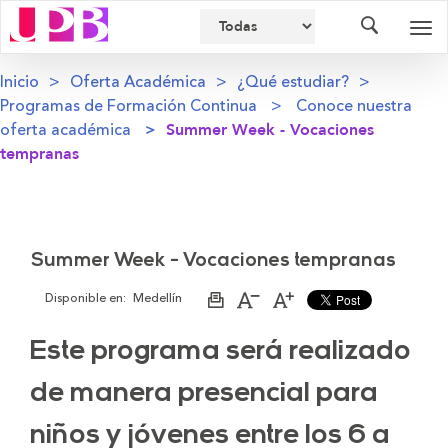
Buscador
Des
nav
Inicio
Oferta Académica
¿Qué estudiar?
Programas de Formación Continua
Conoce nuestra
oferta académica
Summer Week - Vocaciones
tempranas
Summer Week - Vocaciones tempranas
Disponible en:
Medellín
Imprimir
Aumentar
Disminuir
página
el
el
tamaño
tamaño
Este programa será realizado
de
de
la
la
letra
letra
de manera presencial para
niños y jóvenes entre los 6 a