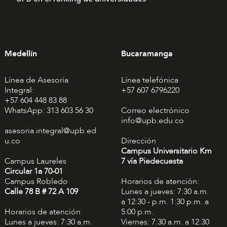
Medellín
Bucaramanga
Línea de Asesoría
Línea telefónica
Integral:
+57 607 6796220
+57 604 448 83 88
WhatsApp: 313 603 56 30
Correo electrónico
info@upb.edu.co
asesoria.integral@upb.ed
u.co
Dirección
Campus Universitario Km
Campus Laureles
7 vía Piedecuesta
Circular 1a 70-01
Campus Robledo
Horarios de atención:
Calle 78 B # 72 A 109
Lunes a jueves: 7:30 a.m.
a 12:30 - p.m. 1:30 p.m. a
Horarios de atención
5:00 p.m.
Lunes a jueves: 7:30 a.m.
Viernes: 7:30 a.m. a 12:30