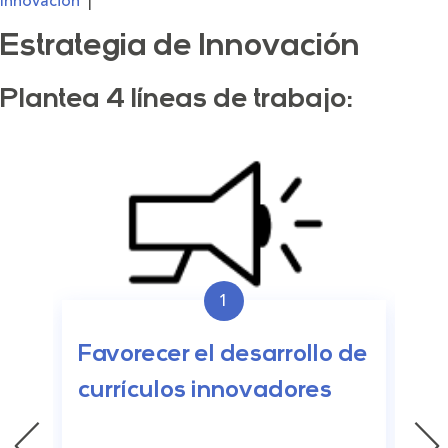
Innovación
|
Estrategia de Innovación
Plantea 4 líneas de trabajo:
1
Po
Favorecer el desarrollo de
co
currículos innovadores
re