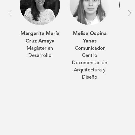
Jua
Margarita María
Melisa Ospina
Ovie
Cruz Amaya
Yanes
Do
Magíster en
Comunicador
Ci
Desarrollo
Centro
Farma
Documentación
Alim
Arquitectura y
Diseño