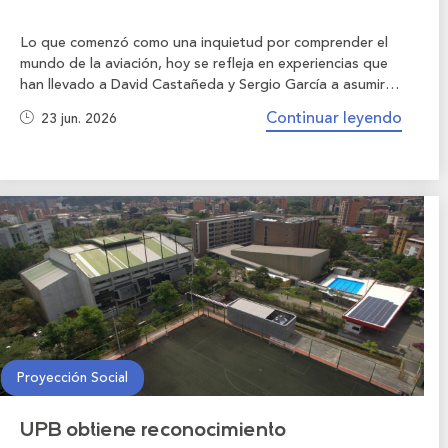
Lo que comenzó como una inquietud por comprender el
mundo de la aviación, hoy se refleja en experiencias que
han llevado a David Castañeda y Sergio García a asumir
desafíos internacionales, fortalecer sus capacidades
Continuar leyendo
23 jun. 2026
profesionales y acercarse cada vez más a sus metas.
Proyección Social
UPB obtiene reconocimiento