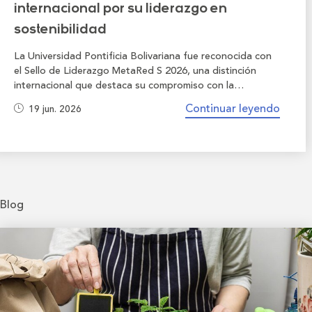
internacional por su liderazgo en
sostenibilidad
La Universidad Pontificia Bolivariana fue reconocida con
el Sello de Liderazgo MetaRed S 2026, una distinción
internacional que destaca su compromiso con la
sostenibilidad y la integración de criterios ambientales,
Continuar leyendo
19 jun. 2026
sociales y de gobernanza en su gestión institucional.
Blog