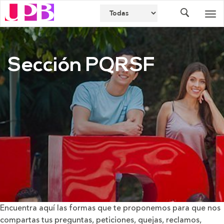
Buscador
Des
nav
Sección PQRSF
Encuentra aquí las formas que te proponemos para que nos
compartas tus preguntas, peticiones, quejas, reclamos,