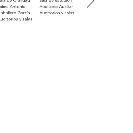
ala de Oralidad
Sala de estudio /
Bibli
aime Antonio
Auditorio Auxiliar
Mons
Bloque 3
aballero García
Auditorios y salas
Moli
Auditorios y salas
uditorios y salas
Audit