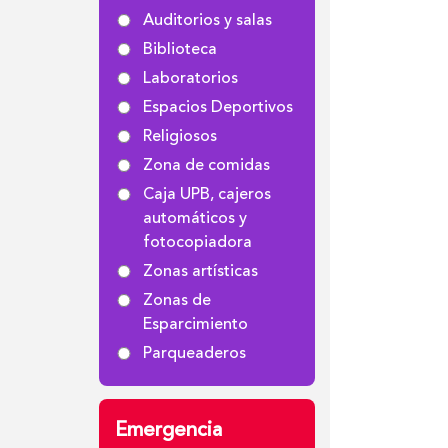
Auditorios y salas
Biblioteca
Laboratorios
Espacios Deportivos
Religiosos
Zona de comidas
Caja UPB, cajeros
automáticos y
fotocopiadora
Zonas artísticas
Zonas de
Esparcimiento
Parqueaderos
Emergencia