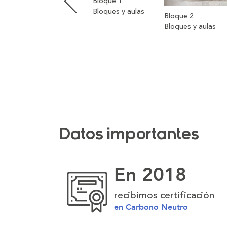
Bloque 1
que
Bloques y aulas
Bloque 2
ingresan
Bloques y aulas
desde
Sincelejo
o
por
la
vía
al
Mar.
Datos importantes
En 2018
recibimos certificación
en Carbono Neutro