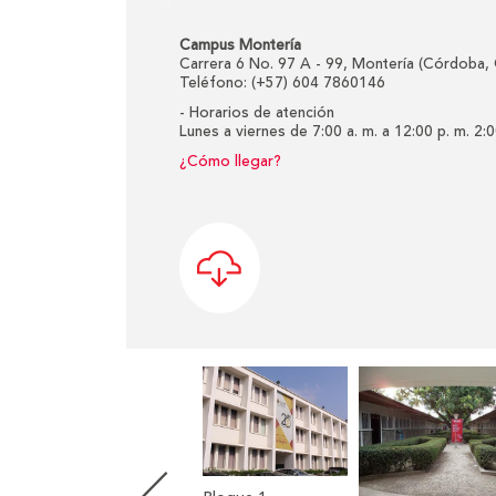
capital
cordobesa,
Campus Montería
no
Carrera 6 No. 97 A - 99, Montería (Córdoba,
Teléfono: (+57) 604 7860146
solo
- Horarios de atención
por
Lunes a viernes de 7:00 a. m. a 12:00 p. m. 2:0
su
¿Cómo llegar?
área
de
30.840
metros
cuadrados,
sino
porque
da
la
bienvenida
a
los
visitantes