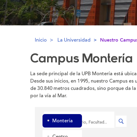
La
Inicio
La Universidad
Nuestro Campu
sede
principal
Campus Montería
de
la
UPB
La sede principal de la UPB Montería está ubicad
Montería
Desde sus inicios, en 1995, nuestro Campus es u
está
de 30.840 metros cuadrados, sino porque da la 
ubicada
por la vía al Mar.
en
el
Introduzca
barrio
Montería
el
Mocarí,
nombre
en
Centro