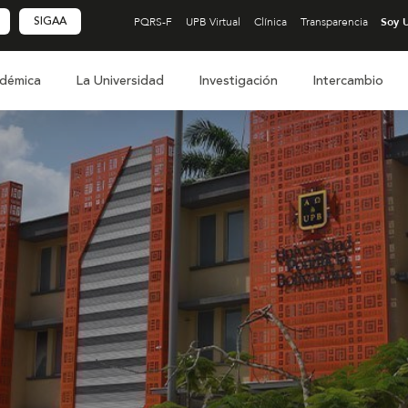
SIGAA
PQRS-F
UPB Virtual
Clínica
Transparencia
démica
La Universidad
Investigación
Intercambio