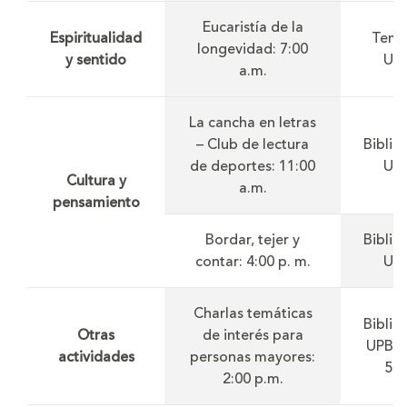
Eucaristía de la
Espiritualidad
Temp
longevidad: 7:00
y sentido
UP
a.m.
La cancha en letras
– Club de lectura
Biblio
de deportes: 11:00
UP
Cultura y
a.m.
pensamiento
Bordar, tejer y
Biblio
contar: 4:00 p. m.
UP
Charlas temáticas
Biblio
Otras
de interés para
UPB, 
actividades
personas mayores:
50
2:00 p.m.