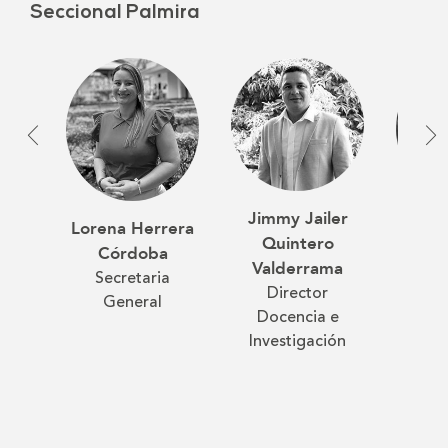
Seccional Palmira
Jimmy Jailer
Jua
Lorena Herrera
Quintero
Pér
Córdoba
Valderrama
Dir
Secretaria
Director
Proyec
General
Docencia e
Investigación