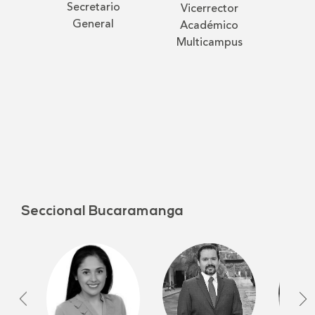
Secretario
Vicer
Vicerrector
General
A
Académico
Econ
Multicampus
Admin
Mul
Seccional Bucaramanga