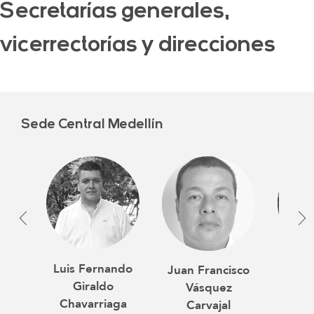
Secretarías generales,
vicerrectorías y direcciones
Sede Central Medellín
Luis Fernando
Paul
Juan Francisco
Giraldo
A
Vásquez
Chavarriaga
Gut
Carvajal