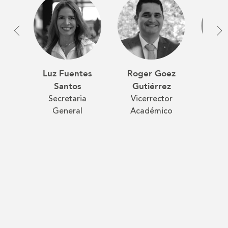
Luz Fuentes
Roger Goez
Ano
Santos
Gutiérrez
Martí
Secretaria
Vicerrector
Vic
General
Académico
Pa