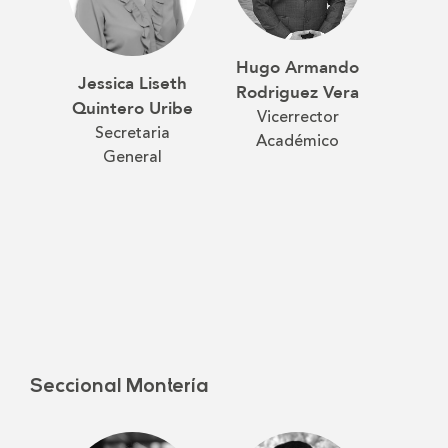
Hugo Armando
Pbr
Jessica Liseth
Rodriguez Vera
Pabl
Quintero Uribe
Vicerrector
G
Secretaria
Académico
Vic
General
Pa
Seccional Montería