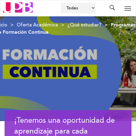
Buscador
Des
nav
icio
Oferta Académica
¿Qué estudiar?
Programas
e Formación Continua
¡Tenemos una oportunidad de
aprendizaje para cada