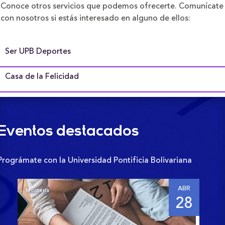
Conoce otros servicios que podemos ofrecerte. Comunícate
con nosotros si estás interesado en alguno de ellos:
Ser UPB Deportes
Casa de la Felicidad
Eventos destacados
Prográmate con la Universidad Pontificia Bolivariana
ABR
Montería
Mon
28