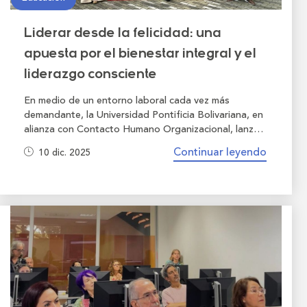
Liderar desde la felicidad: una
apuesta por el bienestar integral y el
liderazgo consciente
En medio de un entorno laboral cada vez más
demandante, la Universidad Pontificia Bolivariana, en
alianza con Contacto Humano Organizacional, lanzó
el Diplomado “Liderazgo desde la felicidad: el arte de
Continuar leyendo
10 dic. 2025
ser feliz”, una propuesta formativa que entiende la
felicidad como un camino de liderazgo y
transformación.