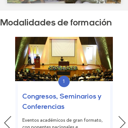
Modalidades de formación
1
Cu
Congresos, Seminarios y
Conferencias
Est
enf
Eventos académicos de gran formato,
per
con ponentes nacionales e