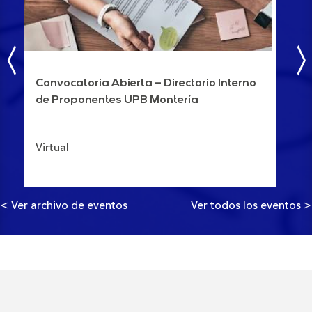
Convocatoria Abierta – Directorio Interno
XV
de Proponentes UPB Montería
Mo
Virtual
UP
< Ver archivo de eventos
Ver todos los eventos 