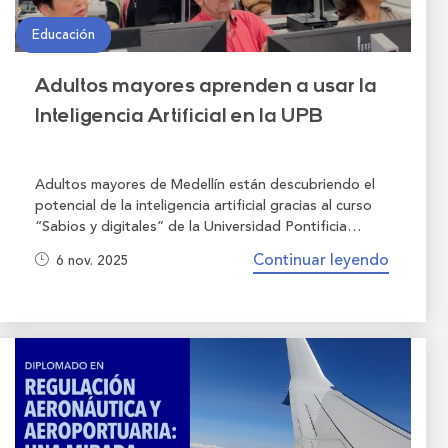
Educación
Adultos mayores aprenden a usar la
Inteligencia Artificial en la UPB
Adultos mayores de Medellín están descubriendo el
potencial de la inteligencia artificial gracias al curso
“Sabios y digitales” de la Universidad Pontificia
Bolivariana, una iniciativa que busca cerrar la brecha
Continuar leyendo
6 nov. 2025
digital generacional y empoderar a las personas
mayores en el uso cotidiano de herramientas
tecnológicas emergentes.