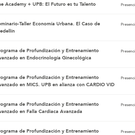
he Academy + UPB: El Futuro es tu Talento
Presenci
eminario-Taller Economía Urbana. El Caso de
Presenci
edellín
rograma de Profundización y Entrenamiento
Presenci
vanzado en Endocrinología Ginecológica
rograma de Profundización y Entrenamiento
Presenci
vanzado en MICS. UPB en alianza con CARDIO VID
rograma de Profundización y Entrenamiento
Presenci
vanzado en Falla Cardiaca Avanzada
rograma de Profundización y Entrenamiento
Presenci