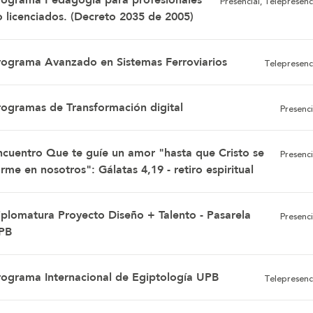
rograma Pedagogía para profesionales
Presencial, Telepresenc
o licenciados. (Decreto 2035 de 2005)
rograma Avanzado en Sistemas Ferroviarios
Telepresenc
rogramas de Transformación digital
Presenci
ncuentro Que te guíe un amor "hasta que Cristo se
Presenci
rme en nosotros": Gálatas 4,19 - retiro espiritual
iplomatura Proyecto Diseño + Talento - Pasarela
Presenci
PB
rograma Internacional de Egiptología UPB
Telepresenc