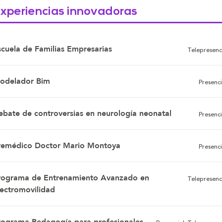
xperiencias innovadoras
scuela de Familias Empresarias
Telepresenc
odelador Bim
Presenci
ebate de controversias en neurología neonatal
Presenci
remédico Doctor Mario Montoya
Presenci
rograma de Entrenamiento Avanzado en
Telepresenc
lectromovilidad