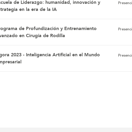
scuela de Liderazgo: humanidad, innovación y
Presenci
trategia en la era de la IA
rograma de Profundización y Entrenamiento
Presenci
vanzado en Cirugía de Rodilla
ora 2023 - Inteligencia Artificial en el Mundo
Presenci
mpresarial