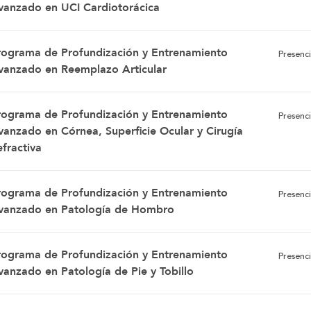
vanzado en UCI Cardiotorácica
rograma de Profundización y Entrenamiento
Presenci
vanzado en Reemplazo Articular
rograma de Profundización y Entrenamiento
Presenci
vanzado en Córnea, Superficie Ocular y Cirugía
fractiva
rograma de Profundización y Entrenamiento
Presenci
vanzado en Patología de Hombro
rograma de Profundización y Entrenamiento
Presenci
vanzado en Patología de Pie y Tobillo