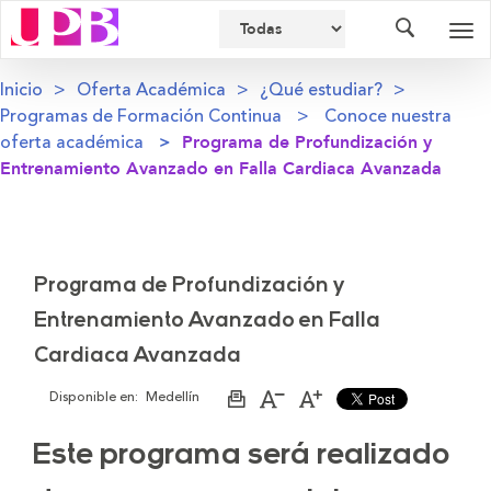
Buscador
Des
nav
Inicio
Oferta Académica
¿Qué estudiar?
Programas de Formación Continua
Conoce nuestra
oferta académica
Programa de Profundización y
Entrenamiento Avanzado en Falla Cardiaca Avanzada
Programa de Profundización y
Entrenamiento Avanzado en Falla
Cardiaca Avanzada
Disponible en:
Medellín
Imprimir
Aumentar
Disminuir
página
el
el
tamaño
tamaño
Este programa será realizado
de
de
la
la
letra
letra