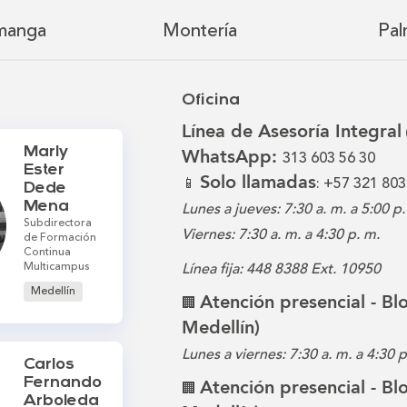
manga
Montería
Pal
Oficina
Línea de Asesoría Integral
Marly
WhatsApp:
313 603 56 30
Ester
Solo llamadas
📱
: +57 321 803
Dede
Mena
Lunes a jueves: 7:30 a. m. a 5:00 p.
Subdirectora
Viernes: 7:30 a. m. a 4:30 p. m.
de Formación
Continua
Multicampus
Línea fija: 448 8388 Ext. 10950
Medellín
Atención presencial - B
🏢
Medellín)
Lunes a viernes: 7:30 a. m. a 4:30 
Carlos
Fernando
Atención presencial - B
🏢
Arboleda