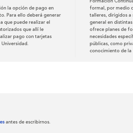
Formación Continua
ción la opción de pago en
formal, por medio 
ito. Para ello deberá generar
talleres, dirigidos 
ta que puede realizar el
general en distinta
torizados que allí le
ofrece planes de fo
alizar pago con tarjetas
necesidades específ
a Universidad.
públicas, como priv
conocimiento de la 
es
antes de escribirnos.