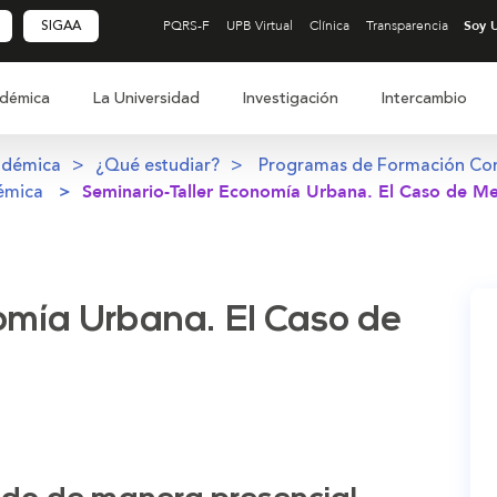
SIGAA
PQRS-F
UPB Virtual
Clínica
Transparencia
démica
La Universidad
Investigación
Intercambio
adémica
¿Qué estudiar?
Programas de Formación Co
émica
Seminario-Taller Economía Urbana. El Caso de Me
omía Urbana. El Caso de