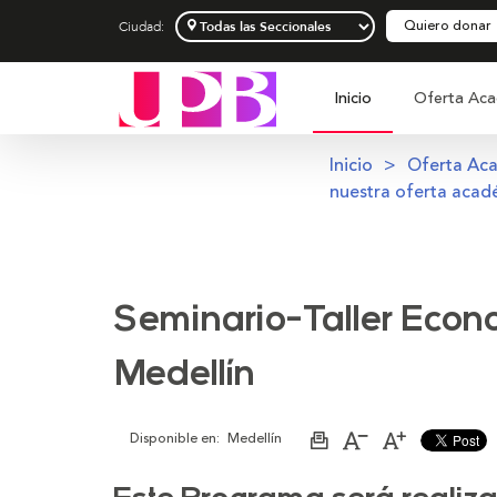
Quiero donar
Ciudad:
Inicio
Oferta Aca
Inicio
Oferta Ac
nuestra oferta acad
Seminario-Taller Econ
Medellín
Disponible en:
Medellín
Imprimir
Aumentar
Disminuir
página
el
el
tamaño
tamaño
de
de