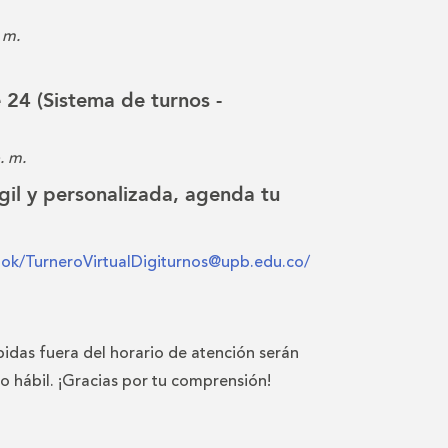
 m.
e 24 (Sistema de turnos -
. m.
gil y personalizada, agenda tu
ook/TurneroVirtualDigiturnos@upb.edu.co/
bidas fuera del horario de atención serán
io hábil. ¡Gracias por tu comprensión!