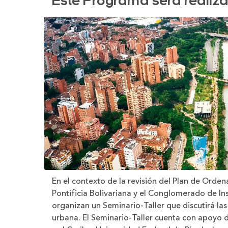
Este Programa será realiz
la
la
letra
letra
En el contexto de la revisión del Plan de Orden
Pontificia Bolivariana y el Conglomerado de In
organizan un Seminario-Taller que discutirá las
urbana. El Seminario-Taller cuenta con apoyo