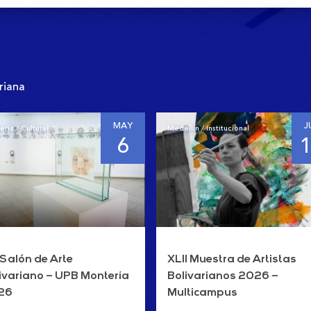
riana
MAY
J
ría / Cultural
Medellín / Institucional
6
Salón de Arte
XLII Muestra de Artistas
ivariano – UPB Montería
Bolivarianos 2026 –
26
Multicampus