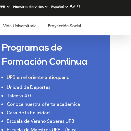
Vida Universitaria
Proyección Social
Programas de
Formación Continua
UPB en el oriente antioqueño
Unidad de Deportes
Talento 4.0
Conoce nuestra oferta académica
Casa de la Felicidad
Escuela de Verano Saberes UPB
Escuela de Maestros UPB - Única