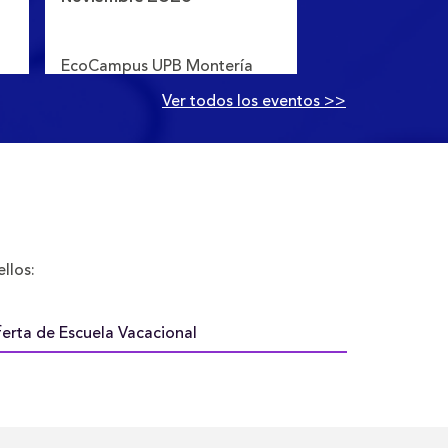
a
EcoCampus UPB
EcoCampus UPB Montería
Ver todos los eventos >>
llos:
erta de Escuela Vacacional