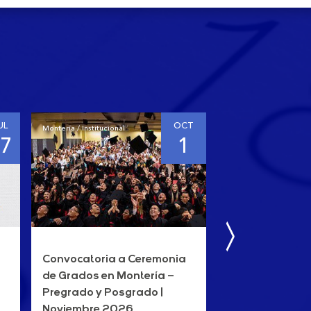
UL
OCT
Montería / Institucional
Montería / Institucional
17
1
Convocatoria a Ceremonia
Convocatoria 
de Grados en Montería –
de Certificació
Pregrado y Posgrado |
- Técnicos | Di
Noviembre 2026