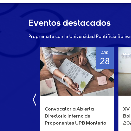
Eventos destacados
Prográmate con la Universidad Pontificia Boliva
ABR
Montería
Monte
28
Convocatoria Abierta –
XV 
Directorio Interno de
Bol
Proponentes UPB Montería
20