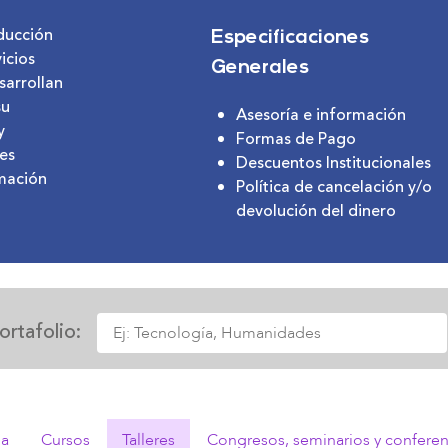
ducción
Especificaciones
icios
Generales
sarrollan
su
Asesoría e información
y
Formas de Pago
tes
Descuentos Institucionales
rmación
Política de cancelación y/o
devolución del dinero
Texto
ortafolio:
de
búsqueda
ia
Cursos
Talleres
Congresos, seminarios y conferen