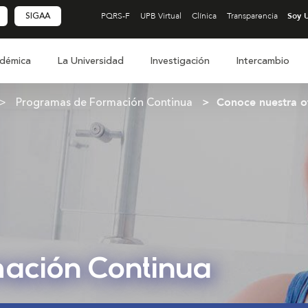
SIGAA
PQRS-F
UPB Virtual
Clínica
Transparencia
démica
La Universidad
Investigación
Intercambio
Programas de Formación Continua
Conoce nuestra o
ación Continua