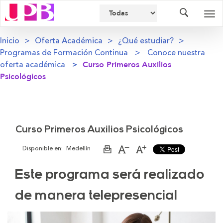
Buscador
Des
nav
Inicio
Oferta Académica
¿Qué estudiar?
Programas de Formación Continua
Conoce nuestra
oferta académica
Curso Primeros Auxilios
Psicológicos
Curso Primeros Auxilios Psicológicos
Disponible en:
Medellín
Imprimir
Aumentar
Disminuir
página
el
el
tamaño
tamaño
Este programa será realizado
de
de
la
la
letra
letra
de manera telepresencial