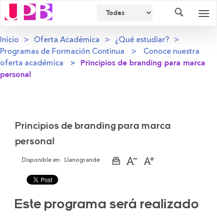
Buscador
Des
nav
Inicio
Oferta Académica
¿Qué estudiar?
Programas de Formación Continua
Conoce nuestra
oferta académica
Principios de branding para marca
personal
Principios de branding para marca
personal
Disponible en:
Llanogrande
Imprimir
Aumentar
Disminuir
página
el
el
tamaño
tamaño
de
de
la
la
letra
letra
Este programa será realizado