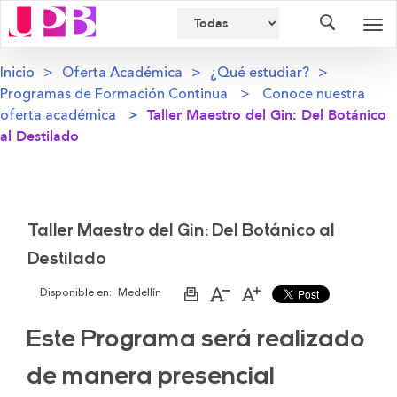
Buscador
Des
nav
Inicio
Oferta Académica
¿Qué estudiar?
Programas de Formación Continua
Conoce nuestra
oferta académica
Taller Maestro del Gin: Del Botánico
al Destilado
Taller Maestro del Gin: Del Botánico al
Destilado
Disponible en:
Medellín
Imprimir
Aumentar
Disminuir
página
el
el
tamaño
tamaño
Este Programa será realizado
de
de
la
la
letra
letra
de manera presencial