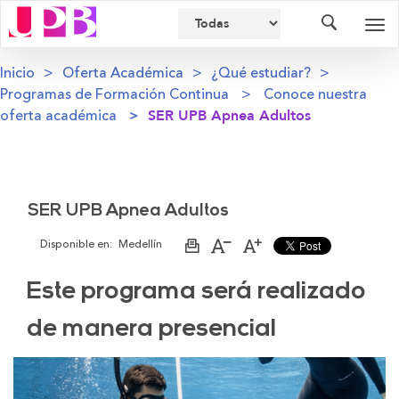
Buscador
Des
nav
Inicio
Oferta Académica
¿Qué estudiar?
Programas de Formación Continua
Conoce nuestra
oferta académica
SER UPB Apnea Adultos
SER UPB Apnea Adultos
Disponible en:
Medellín
Imprimir
Aumentar
Disminuir
página
el
el
tamaño
tamaño
Este programa será realizado
de
de
la
la
letra
letra
de manera presencial