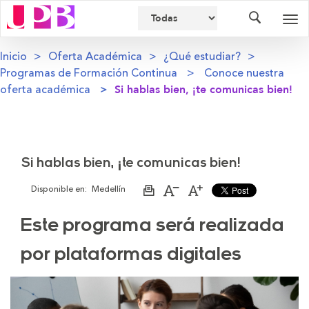
Buscador
Des
nav
Inicio
Oferta Académica
¿Qué estudiar?
Programas de Formación Continua
Conoce nuestra
oferta académica
Si hablas bien, ¡te comunicas bien!
Si hablas bien, ¡te comunicas bien!
Disponible en:
Medellín
Imprimir
Aumentar
Disminuir
página
el
el
tamaño
tamaño
Este programa será realizada
de
de
la
la
letra
letra
por plataformas digitales