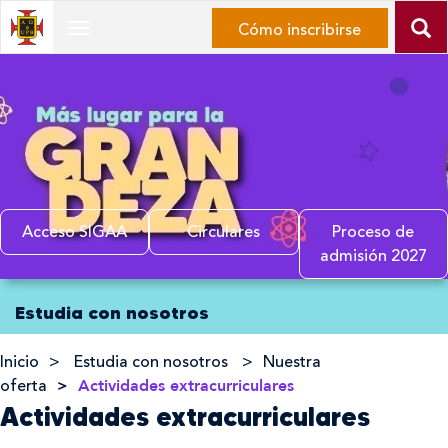
Ir
Cómo inscribirse
Desplegar
al
Navegación
contenido
principal
Ir
al
menú
de
navegación
Ir
Acceso SIGAA
Circulares
Proceso de
al
admisión 2027
mapa
Inicio
del
Estudia con nosotros
del
sitio
contenido
principal
Inicio
Estudia con nosotros
Nuestra
oferta
Actividades extracurriculares
Actividades extracurriculares