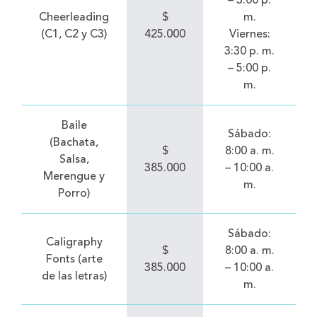
– 3:00 p.
Cheerleading
$
m.
(C1, C2 y C3)
425.000
Viernes:
3:30 p. m.
– 5:00 p.
m.
Baile
Sábado:
(Bachata,
$
8:00 a. m.
Salsa,
385.000
– 10:00 a.
Merengue y
m.
Porro)
Sábado:
Caligraphy
$
8:00 a. m.
Fonts (arte
385.000
– 10:00 a.
de las letras)
m.