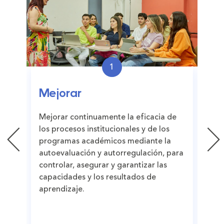
1
Pr
Mejorar
Pro
Mejorar continuamente la eficacia de
los
los procesos institucionales y de los
de l
programas académicos mediante la
eva
autoevaluación y autorregulación, para
con
controlar, asegurar y garantizar las
con
capacidades y los resultados de
de i
aprendizaje.