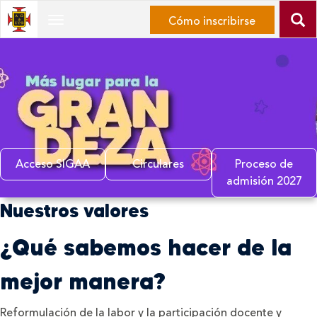
Ir
Cómo inscribirse
Desplegar
al
Navegación
contenido
principal
Ir
al
menú
de
navegación
Ir
Acceso SIGAA
Circulares
Proceso de
al
admisión 2027
mapa
Inicio
Nuestros valores
del
del
sitio
contenido
¿Qué sabemos hacer de la
principal
mejor manera?
Reformulación de la labor y la participación docente y