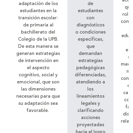
acud
adaptación de los
de
que
estudiantes en la
estudiantes
rol,
transición escolar:
con
cons
de primaria al
diagnósticos
el
bachillerato del
o condiciones
educa
Colegio de la UPB.
específicas,
hi
De esta manera se
que
est
generan estrategias
demandan
re
de intervención en
estrategias
medio
el aspecto
pedagógicas
mag
cognitivo, social y
diferenciadas,
confe
emocional, que son
atendiendo a
ex
las dimensiones
los
capa
necesarias para que
lineamientos
con
su adaptación sea
legales y
fam
favorable.
clarificando
dist
acciones
relac
proyectadas
p
hacia el logro