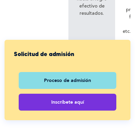
efectivo de
pre
resultados.
fa
etc.
C
Solicitud de admisión
Proceso de admisión
Inscríbete aquí