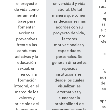
de 
el proyecto
universidad y vida
resta
de vida como
laboral. De tal
per
herramienta
manera que tomen
repa
base para
las decisiones más
las r
fomentar
acordes con su
el tej
acciones
proyecto de vida,
por e
preventivas
factores
visió
frente a las
motivacionales y
conductas
capacidades
con
adictivas y la
personales. Se
A
educación
generan diferentes
s
sexual, en
espacios
fort
línea con la
institucionales,
adecu
formación
desde los cuales
de c
integral, en el
visualizar las
en e
marco de los
alternativas y
ide
valores y
aumentar la
opor
principios del
probabilidad de
los c
humanismo
compromiso con la