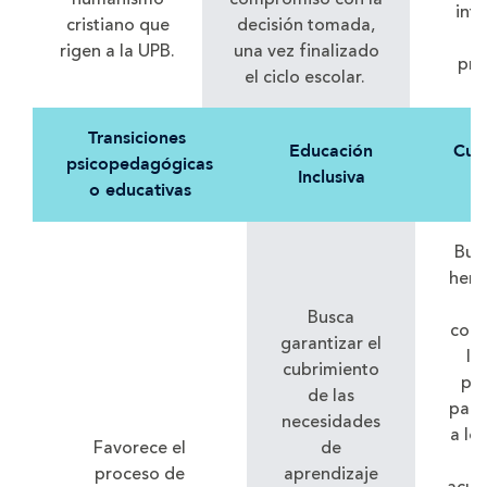
inte
cristiano que
decisión tomada,
d
rigen a la UPB.
una vez finalizado
pre
el ciclo escolar.
Transiciones
Educación
Curr
psicopedagógicas
Inclusiva
F
o educativas
Bus
herr
t
Busca
cono
garantizar el
la
cubrimiento
par
de las
para
necesidades
a lo
Favorece el
de
f
proceso de
aprendizaje