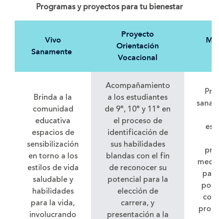
Programas y proyectos para tu bienestar
Proyecto
Vivo
Med
Orientación
Sanamente
E
Vocacional
Acompañamiento
Pro
Brinda a la
a los estudiantes
sana 
comunidad
de 9°, 10° y 11° en
en
educativa
el proceso de
est
espacios de
identificación de
l
sensibilización
sus habilidades
prá
en torno a los
blandas con el fin
media
estilos de vida
de reconocer su
pare
saludable y
potencial para la
posit
habilidades
elección de
conv
para la vida,
carrera, y
proce
involucrando
presentación a la