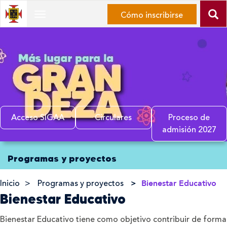
Ir
Cómo inscribirse
Desplegar
al
Navegación
contenido
principal
Ir
al
menú
de
navegación
Ir
Acceso SIGAA
Circulares
Proceso de
al
admisión 2027
mapa
Inicio
del
Programas y proyectos
del
sitio
contenido
principal
Inicio
Programas y proyectos
Bienestar Educativo
Bienestar Educativo
Bienestar Educativo tiene como objetivo contribuir de forma