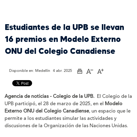
Estudiantes de la UPB se llevan
16 premios en Modelo Externo
ONU del Colegio Canadiense
Disponible en:
Medellín
4 abr. 2025
Imprimir
Aumentar
Disminuir
página
el
el
tamaño
tamaño
de
de
la
la
Agencia de noticias - Colegio de la UPB.
El Colegio de la
letra
letra
UPB participó, el 28 de marzo de 2025, en el
Modelo
Externo ONU del Colegio Canadiense
, un espacio que le
permite a los estudiantes simular las actividades y
discusiones de la Organización de las Naciones Unidas.