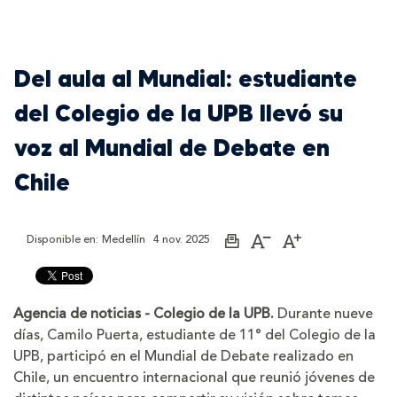
Del aula al Mundial: estudiante
del Colegio de la UPB llevó su
voz al Mundial de Debate en
Chile
Disponible en:
Medellín
4 nov. 2025
Imprimir
Aumentar
Disminuir
página
el
el
tamaño
tamaño
de
de
la
la
Agencia de noticias - Colegio de la UPB.
Durante nueve
letra
letra
días, Camilo Puerta, estudiante de 11° del Colegio de la
UPB, participó en el Mundial de Debate realizado en
Chile, un encuentro internacional que reunió jóvenes de