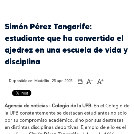
Simón Pérez Tangarife:
estudiante que ha convertido el
ajedrez en una escuela de vida y
disciplina
Disponible en:
Medellín
25 apr. 2025
Imprimir
Aumentar
Disminuir
página
el
el
tamaño
tamaño
de
de
la
la
Agencia de noticias - Colegio de la UPB.
En el Colegio de
letra
letra
la UPB constantemente se destacan estudiantes no solo
por su compromiso académico, sino por sus destrezas
en distintas disciplinas deportivas. Ejemplo de ello es el