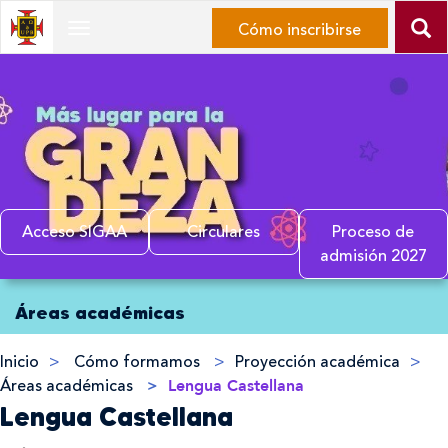
Ir
Cómo inscribirse
Desplegar
al
Navegación
contenido
principal
Ir
al
menú
de
navegación
Ir
Acceso SIGAA
Circulares
Proceso de
al
admisión 2027
mapa
Inicio
del
Áreas académicas
del
sitio
contenido
principal
Inicio
Cómo formamos
Proyección académica
Áreas académicas
Lengua Castellana
Lengua Castellana