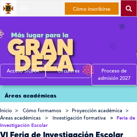
Ir
Cómo inscribirse
Desplegar
al
Navegación
contenido
principal
Ir
al
menú
de
navegación
Ir
Acceso SIGAA
Circulares
Proceso de
al
admisión 2027
mapa
Inicio
del
Áreas académicas
del
sitio
contenido
principal
Inicio
Cómo formamos
Proyección académica
Áreas académicas
Investigación formativa
Feria de
Investigación Escolar
VI Feria de Investigación Escolar