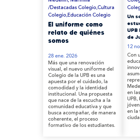
/Destacadas Colegio,Cultura
Coleg
Colegio,Educación Colegio
Un s
estu
El uniforme como
UPB l
relato de quiénes
de J
somos
12 no
Con u
28 ene. 2026
educa
Más que una renovación
innov
visual, el nuevo uniforme del
asum
Colegio de la UPB es una
repre
apuesta por el cuidado, la
Medel
comodidad y la identidad
en la
institucional. Una propuesta
UPB, 
que nace de la escucha a la
jóven
comunidad educativa y que
en la
busca acompañar, de manera
ciuda
coherente, el proceso
formativo de los estudiantes.