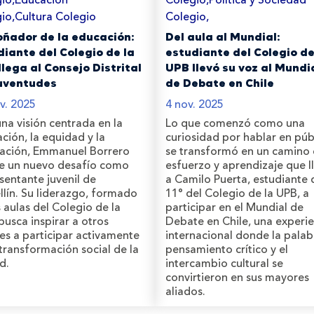
io,Cultura Colegio
Colegio,
oñador de la educación:
Del aula al Mundial:
diante del Colegio de la
estudiante del Colegio de
lega al Consejo Distrital
UPB llevó su voz al Mundi
uventudes
de Debate en Chile
v. 2025
4 nov. 2025
na visión centrada en la
Lo que comenzó como una
ción, la equidad y la
curiosidad por hablar en púb
ación, Emmanuel Borrero
se transformó en un camino
e un nuevo desafío como
esfuerzo y aprendizaje que l
sentante juvenil de
a Camilo Puerta, estudiante 
lín. Su liderazgo, formado
11° del Colegio de la UPB, a
s aulas del Colegio de la
participar en el Mundial de
busca inspirar a otros
Debate en Chile, una experie
es a participar activamente
internacional donde la palabr
 transformación social de la
pensamiento crítico y el
d.
intercambio cultural se
convirtieron en sus mayores
aliados.