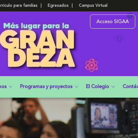
rrículo para familias
Egresados
Campus Virtual
Acceso SIGAA
mos
Programas y proyectos
El Colegio
Contá