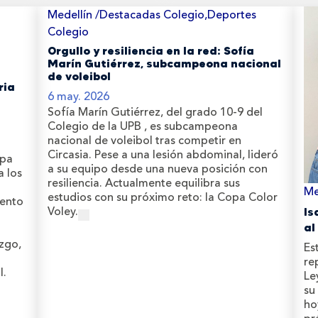
Medellín /Destacadas Colegio,Deportes
Colegio
Orgullo y resiliencia en la red: Sofía
Marín Gutiérrez, subcampeona nacional
de voleibol
ria
6 may. 2026
Sofía Marín Gutiérrez, del grado 10-9 del
Colegio de la UPB , es subcampeona
nacional de voleibol tras competir en
Circasia. Pese a una lesión abdominal, lideró
apa
a su equipo desde una nueva posición con
a los
resiliencia. Actualmente equilibra sus
Me
estudios con su próximo reto: la Copa Color
iento
Voley.
Is
al
zgo,
Es
re
l.
Le
su
ho