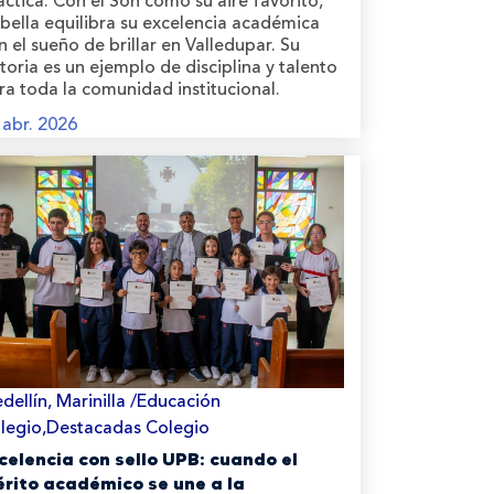
áctica. Con el Son como su aire favorito,
abella equilibra su excelencia académica
n el sueño de brillar en Valledupar. Su
storia es un ejemplo de disciplina y talento
ra toda la comunidad institucional.
 abr. 2026
dellín, Marinilla /Educación
legio,Destacadas Colegio
celencia con sello UPB: cuando el
rito académico se une a la