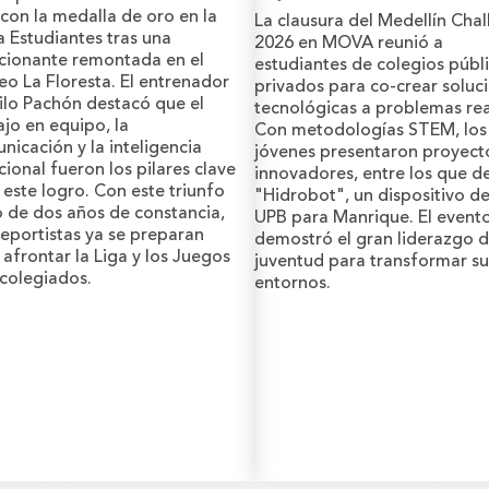
 con la medalla de oro en la
La clausura del Medellín Cha
 Estudiantes tras una
2026 en MOVA reunió a
ionante remontada en el
estudiantes de colegios públi
seo La Floresta. El entrenador
privados para co-crear soluc
lo Pachón destacó que el
tecnológicas a problemas rea
ajo en equipo, la
Con metodologías STEM, los
nicación y la inteligencia
jóvenes presentaron proyect
ional fueron los pilares clave
innovadores, entre los que d
 este logro. Con este triunfo
"Hidrobot", un dispositivo de
o de dos años de constancia,
UPB para Manrique. El event
deportistas ya se preparan
demostró el gran liderazgo d
 afrontar la Liga y los Juegos
juventud para transformar su
rcolegiados.
entornos.