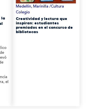
Medellín, Marinilla /Cultura
Colegio
 la
Creatividad y lectura que
inspiran: estudiantes
al
premiados en el concurso de
bibliotecas
lico
 de
levó
de
ncia
a, el