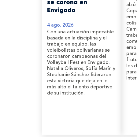
se corona en
alzó
Envigado
Copa
emoc
coli
4 ago. 2026
Cami
Con una actuación impecable
trab
basada en la disciplina y el
comu
trabajo en equipo, las
emoc
voleibolistas bolivarianas se
para
coronaron campeonas del
frut
Volleyball Fest en Envigado.
los 
Natalia Oliveros, Sofía Marín y
para
Stephanie Sánchez lideraron
Inte
esta victoria que deja en lo
más alto el talento deportivo
de su institución.