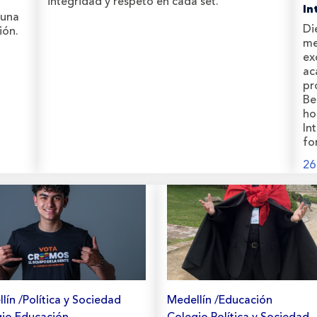
integridad y respeto en cada set.
In
 una
Di
ión.
me
ex
ac
pr
Be
ho
In
fo
26
lín /Política y Sociedad
Medellín /Educación
io,Educación
Colegio,Política y Sociedad