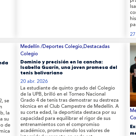
pr
Is
co
hi
pa
27
Medellín /Deportes Colegio,Destacadas
Colegio
Dominio y precisión en la cancha:
anda
Isabella Guarín, una joven promesa del
tenis bolivariano
20 abr. 2026
La estudiante de quinto grado del Colegio
de la UPB, brilló en el Torneo Nacional
Grado 4 de tenis tras demostrar su destreza
2, se
técnica en el Club Campestre de Medellín. A
n
Me
su corta edad, la deportista destaca por su
b, la
Co
capacidad para equilibrar el rigor de sus
 a su
entrenamientos con el compromiso
lo de
Ex
académico, promoviendo los valores de
émica
mé