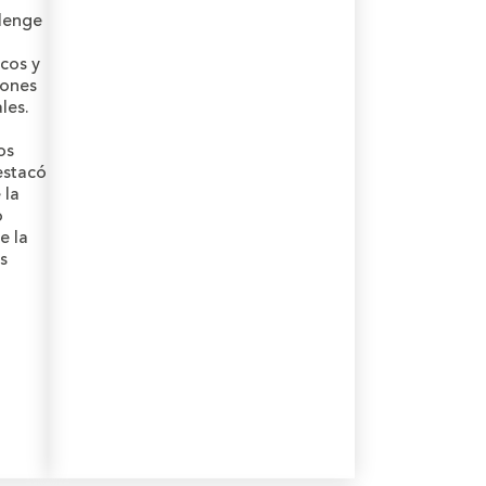
llenge
cos y
iones
les.
os
estacó
 la
o
e la
s