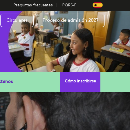
Lenguaje
español
Preguntas frecuentes
PQRS-F
Circulares
Proceso de admisión 2027
ctenos
Cómo inscribirse