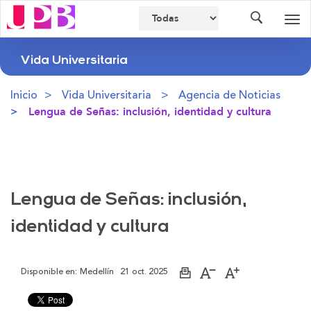
Buscador
Des
nav
Vida Universitaria
Inicio
Vida Universitaria
Agencia de Noticias
Lengua de Señas: inclusión, identidad y cultura
Lengua de Señas: inclusión,
identidad y cultura
Disponible en:
Medellín
21 oct. 2025
Imprimir
Aumentar
Disminuir
página
el
el
tamaño
tamaño
de
de