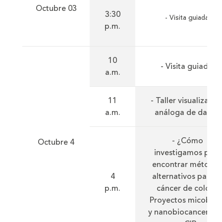
Octubre 03
3:30
- Visita guiada.
p.m.
10
- Visita guiada.
a.m.
11
- Taller visualizació
a.m.
análoga de datos.
- ¿Cómo
Octubre 4
investigamos para
encontrar método
4
alternativos para e
p.m.
cáncer de colon?
Proyectos micobiot
y nanobiocancer. U