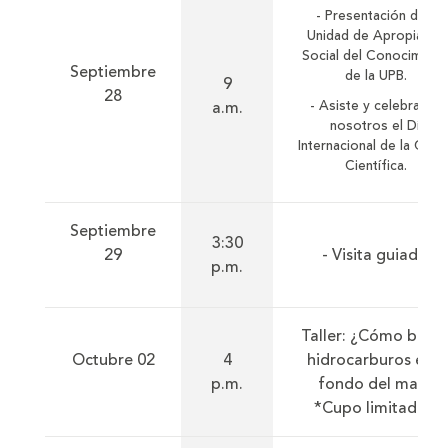
- Presentación de la
Unidad de Apropiació
Social del Conocimient
Septiembre
de la UPB.
9
28
- Asiste y celebra con
a.m.
nosotros el Día
Internacional de la Cultu
Científica.
Septiembre
3:30
29
- Visita guiada.
p.m.
Taller: ¿Cómo busca
Octubre 02
4
hidrocarburos en e
p.m.
fondo del mar?
*Cupo limitados.