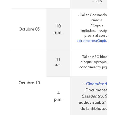
– CIB
- Taller Cocinando con 
ciencia.
*Cupos
10
Octubre 05
limitados. Inscripción
a.m.
previa al correo
dairo.herrera@upb.edu.
- Taller ASC bloque a
11
bloque: Apropiemos
a.m.
conocimiento jugando
Octubre 10
-
Cinemétodo:
Documental
4
Casadentro.
Sala
p.m.
audiovisual. 2° pis
de la Biblioteca.