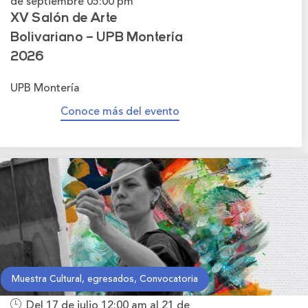
de septiembre
05:00 pm
XV Salón de Arte
Bolivariano – UPB Montería
2026
UPB Montería
Conoce más del evento
Muestra Cultural, egresados, Convocatoria
Del 17 de julio
12:00 am
al 21 de