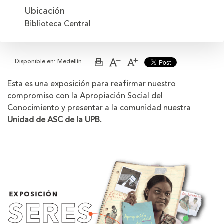
Ubicación
Biblioteca Central
Disponible en:
Medellín
Imprimir
Aumentar
Disminuir
página
el
el
tamaño
tamaño
Esta es una exposición para reafirmar nuestro
de
de
compromiso con la Apropiación Social del
la
la
letra
letra
Conocimiento y presentar a la comunidad nuestra
Unidad de ASC de la UPB.