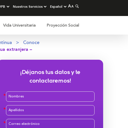
Vida Universitaria
Proyección Social
ntinua
Conoce
ua extranjera –
¡Déjanos tus datos y te
contactaremos!