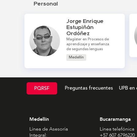
Personal
Jorge Enrique
Estupiñán
Ordóñez
Magíster en Procesos de
aprendizaje y enseñanza
de segundas lenguas
Medellín
Preguntas frecuentes
UPB en 
PQRSF
Medellín
Bucaramanga
Línea de Asesoría
Línea telefónica
Integral:
+57 607 6796220