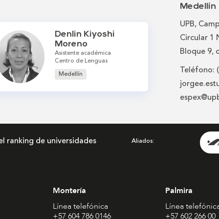
Medellín
UPB, Camp
Denlin Kiyoshi
Circular 1
Moreno
Bloque 9, 
Asistente académica
Centro de Lenguas
Teléfono: 
Medellín
jorgee.es
espex@up
el ranking de universidades
Aliados
Montería
Palmira
Línea telefónica
Línea telefónic
+57 604 786 0146
+57 602 266 00