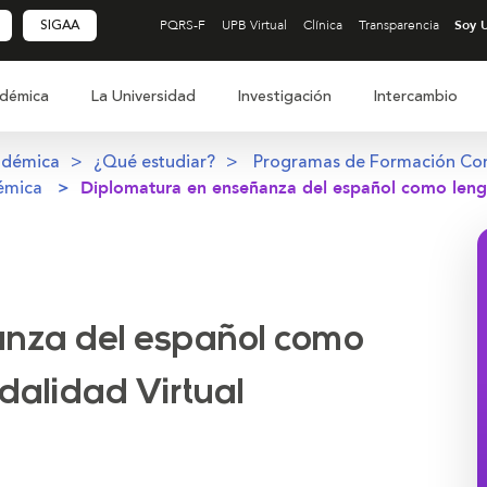
SIGAA
PQRS-F
UPB Virtual
Clínica
Transparencia
démica
La Universidad
Investigación
Intercambio
adémica
¿Qué estudiar?
Programas de Formación Co
émica
Diplomatura en enseñanza del español como leng
anza del español como
dalidad Virtual