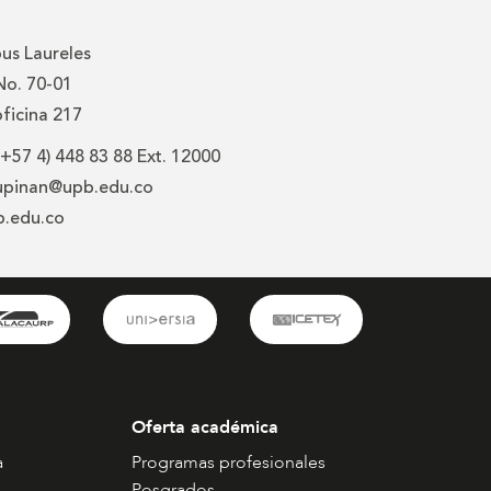
us Laureles
 No. 70-01
oficina 217
(+57 4) 448 83 88 Ext. 12000
tupinan@upb.edu.co
b.edu.co
Oferta académica
a
Programas profesionales
Posgrados