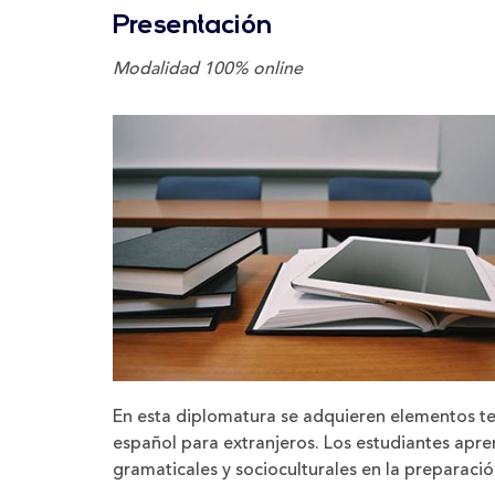
tamaño
tamaño
Presentación
de
de
la
la
letra
letra
Modalidad 100% online
En esta diplomatura se adquieren elementos teó
español para extranjeros. Los estudiantes ap
gramaticales y socioculturales en la preparació