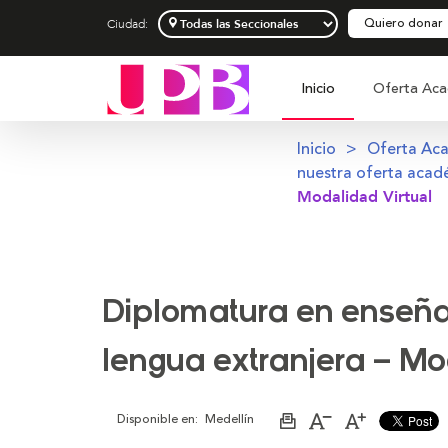
Quiero donar
Ciudad:
Inicio
Oferta Aca
Inicio
Oferta Ac
nuestra oferta acad
Modalidad Virtual
Diplomatura en enseñ
lengua extranjera – Mo
Disponible en:
Medellín
Imprimir
Aumentar
Disminuir
página
el
el