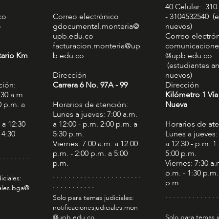
40 Celular: 310
co
Correo electrónico
- 3104532540 (e
o
gdocumental.monteria@
nuevos)
upb.edu.co
Correo electró
facturacion.monteria@up
comunicacione
tario Km
b.edu.co
@upb.edu.co
(estudiantes an
Dirección
nuevos)
ción:
Carrera 6 No. 97A - 99​
Dirección
:30 a.m.
Kilómetro 1 Vía
0 p.m. a
Horarios de atención:
Nueva
Lunes a jueves: 7:00 a.m.
 a 12:30
a 12:00 - p.m. 2:00 p.m. a
Horarios de at
 4:30
5:30 p.m.
Lunes a jueves:
Viernes: 7:00 a.m. a 12:00
a 12:30 - p.m. 1
p.m. - 2:00 p.m. a 5:00
5:00 p.m.
. . . . . . . .
p.m.
Viernes: 7:30 a.
p.m. - 1:30 p.m.
. . . . . . . . . . . . . . . . . . . . . . .
iciales:
p.m.
. . . . . . . . . . .
iales.bga@
. . . . . . . . . . . . . .
Solo para temas judiciales:
. . . . . . . . . . .
notificacionesjudiciales.mon
@upb.edu.co
Solo para temas j