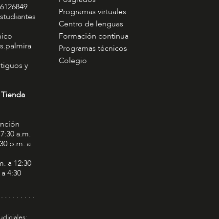
 6126849
Programas virtuales
studiantes
Centro de lenguas
nico
Formación continua
s.palmira
Programas técnicos
Colegio
tiguos y
 Tienda
ención
 7:30 a.m.
:30 p.m. a
m. a 12:30
 a 4:30
 . . . . . . . . .
udiciales: