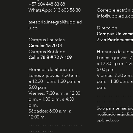
+57 604 448 83 88
WhatsApp: 313 603 56 30
Correo electróni
info@upb.edu.c
asesoria.integral@upb.ed
u.co
Dirección
Campus Universi
Campus Laureles
7 vía Piedecuesta
Circular 1a 70-01
Campus Robledo
Horarios de aten
Calle 78 B # 72 A 109
Lunes a jueves: 7
a 12:30 - p.m. 1:3
Horarios de atención
5:00 p.m.
Lunes a jueves: 7:30 a.m.
Viernes: 7:30 a.m.
a 12:30 - p.m. 1:30 p.m. a
p.m. - 1:30 p.m. a
5:00 p.m.
p.m.
Viernes: 7:30 a.m. a 12:30
. . . . . . . . . . . . . . . 
p.m. - 1:30 p.m. a 4:30
. . . . . . . . . . .
p.m.
Solo para temas jud
Sábados: 8:00 a.m. a
notificacionesjudic
12:00 m.
upb.edu.co
. . . . . . . . . . . . . . . . . . . . . . .
. . . . . . . . . . .