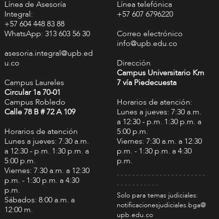
Línea de Asesoría
Línea telefónica
Integral:
+57 607 6796220
+57 604 448 83 88
WhatsApp: 313 603 56 30
Correo electrónico
info@upb.edu.co
asesoria.integral@upb.ed
u.co
Dirección
Campus Universitario Km
Campus Laureles
7 vía Piedecuesta
Circular 1a 70-01
Campus Robledo
Horarios de atención:
Calle 78 B # 72 A 109
Lunes a jueves: 7:30 a.m.
a 12:30 - p.m. 1:30 p.m. a
Horarios de atención
5:00 p.m.
Lunes a jueves: 7:30 a.m.
Viernes: 7:30 a.m. a 12:30
a 12:30 - p.m. 1:30 p.m. a
p.m. - 1:30 p.m. a 4:30
5:00 p.m.
p.m.
Viernes: 7:30 a.m. a 12:30
. . . . . . . . . . . . . . . . . . . . . . .
p.m. - 1:30 p.m. a 4:30
. . . . . . . . . . .
p.m.
Solo para temas judiciales:
Sábados: 8:00 a.m. a
notificacionesjudiciales.bga@
12:00 m.
upb.edu.co