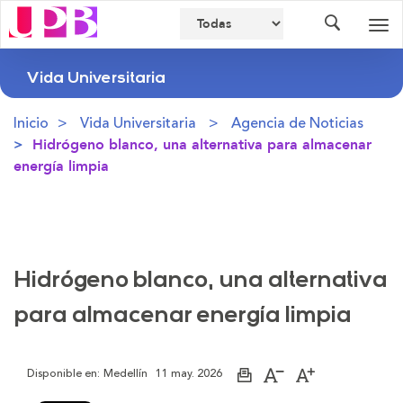
Buscador
Des
nav
Vida Universitaria
Inicio
Vida Universitaria
Agencia de Noticias
Hidrógeno blanco, una alternativa para almacenar
energía limpia
Hidrógeno blanco, una alternativa
para almacenar energía limpia
Disponible en:
Medellín
11 may. 2026
Imprimir
Aumentar
Disminuir
página
el
el