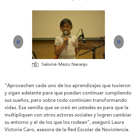
P
N
«
»
r
e
e
x
Salomé Mazo Naranjo
v
t
Estudiante de instit
pública de Medellín
“Aprovechen cada uno de los aprendizajes que tuvieron
i
y sigan adelante para que puedan continuar cumpliendo
o
sus sueños, pero sobre todo continúen transformando
vidas. Esa semilla que se creó en ustedes es para que la
u
multipliquen con otros actores sociales y logren cambiar
s
su entorno y el de los que los rodean”, aseguró Laura
Victoria Caro, asesora de la Red Escolar de Noviolencia.