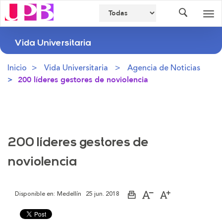
Buscador
Des
nav
Vida Universitaria
Inicio
Vida Universitaria
Agencia de Noticias
200 líderes gestores de noviolencia
200 líderes gestores de
noviolencia
Disponible en:
Medellín
25 jun. 2018
Imprimir
Aumentar
Disminuir
página
el
el
tamaño
tamaño
de
de