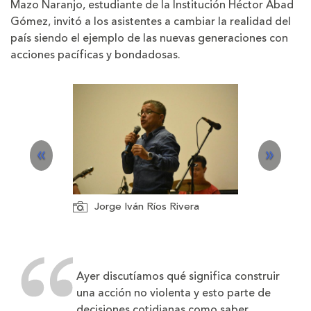
Mazo Naranjo, estudiante de la Institución Héctor Abad
Gómez, invitó a los asistentes a cambiar la realidad del
país siendo el ejemplo de las nuevas generaciones con
acciones pacíficas y bondadosas.
P
N
«
»
r
e
e
x
Jorge Iván Ríos Rivera
Sara Teran De
v
t
i
Ayer discutíamos qué significa construir
o
una acción no violenta y esto parte de
decisiones cotidianas como saber