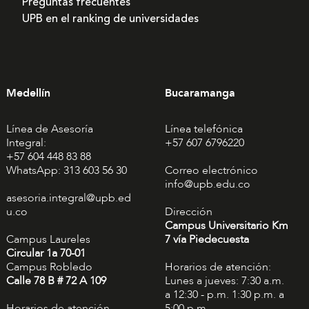
Preguntas frecuentes
UPB en el ranking de universidades
Medellín
Bucaramanga
Línea de Asesoría
Línea telefónica
Integral:
+57 607 6796220
+57 604 448 83 88
WhatsApp: 313 603 56 30
Correo electrónico
info@upb.edu.co
asesoria.integral@upb.ed
u.co
Dirección
Campus Universitario Km
Campus Laureles
7 vía Piedecuesta
Circular 1a 70-01
Campus Robledo
Horarios de atención:
Calle 78 B # 72 A 109
Lunes a jueves: 7:30 a.m.
a 12:30 - p.m. 1:30 p.m. a
Horarios de atención
5:00 p.m.