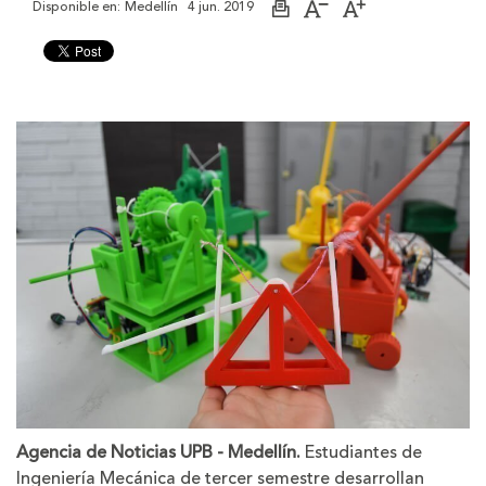
Disponible en:
Medellín
4 jun. 2019
Imprimir
Aumentar
Disminuir
página
el
el
tamaño
tamaño
de
de
la
la
letra
letra
Agencia de Noticias UPB - Medellín.
Estudiantes de
Ingeniería Mecánica de tercer semestre desarrollan