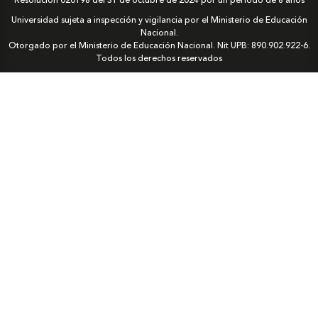
Resolución 020198 del 31 de octubre de 2024 por un periodo de 8 años
Universidad sujeta a inspección y vigilancia por el Ministerio de Educación
Nacional.
Otorgado por el Ministerio de Educación Nacional. Nit UPB: 890.902.922-6.
Todos los derechos reservados